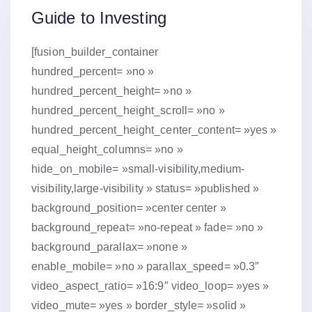
15 janvier 2019
Guide to Investing
[fusion_builder_container
hundred_percent= »no »
hundred_percent_height= »no »
hundred_percent_height_scroll= »no »
hundred_percent_height_center_content= »yes »
equal_height_columns= »no »
hide_on_mobile= »small-visibility,medium-
visibility,large-visibility » status= »published »
background_position= »center center »
background_repeat= »no-repeat » fade= »no »
background_parallax= »none »
enable_mobile= »no » parallax_speed= »0.3″
video_aspect_ratio= »16:9″ video_loop= »yes »
video_mute= »yes » border_style= »solid »