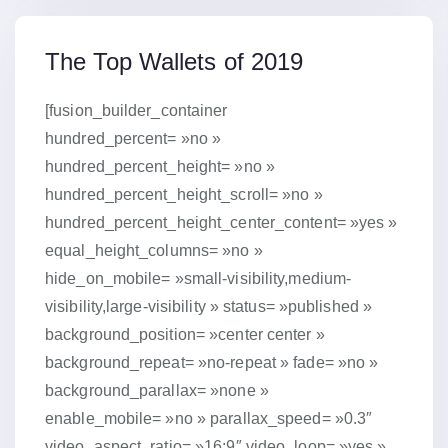
15 janvier 2019
The Top Wallets of 2019
[fusion_builder_container
hundred_percent= »no »
hundred_percent_height= »no »
hundred_percent_height_scroll= »no »
hundred_percent_height_center_content= »yes »
equal_height_columns= »no »
hide_on_mobile= »small-visibility,medium-
visibility,large-visibility » status= »published »
background_position= »center center »
background_repeat= »no-repeat » fade= »no »
background_parallax= »none »
enable_mobile= »no » parallax_speed= »0.3″
video_aspect_ratio= »16:9″ video_loop= »yes »