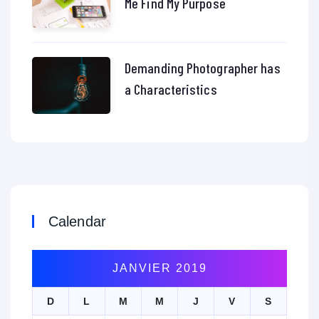
Me Find My Purpose
Demanding Photographer has
a Characteristics
Calendar
JANVIER 2019
D
L
M
M
J
V
S