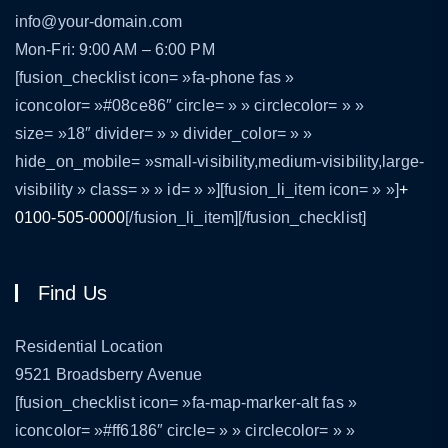
info@your-domain.com
Mon-Fri: 9:00 AM – 6:00 PM
[fusion_checklist icon= »fa-phone fas »
iconcolor= »#08ce86″ circle= » » circlecolor= » »
size= »18″ divider= » » divider_color= » »
hide_on_mobile= »small-visibility,medium-visibility,large-
visibility » class= » » id= » »][fusion_li_item icon= » »]
+
0100-505-0000
[/fusion_li_item][/fusion_checklist]
Find Us
Residential Location
9521 Broadsberry Avenue
[fusion_checklist icon= »fa-map-marker-alt fas »
iconcolor= »#ff6186″ circle= » » circlecolor= » »