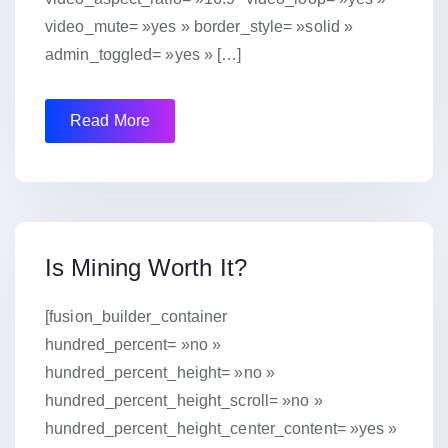
video_mute= »yes » border_style= »solid »
admin_toggled= »yes » […]
Read More
15 janvier 2019
Is Mining Worth It?
[fusion_builder_container
hundred_percent= »no »
hundred_percent_height= »no »
hundred_percent_height_scroll= »no »
hundred_percent_height_center_content= »yes »