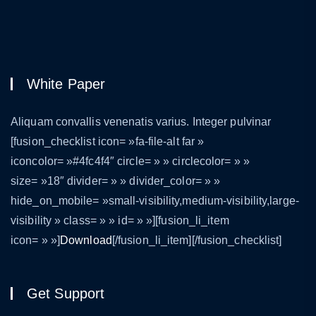
White Paper
Aliquam convallis venenatis varius. Integer pulvinar
[fusion_checklist icon= »fa-file-alt far »
iconcolor= »#4fc4f4″ circle= » » circlecolor= » »
size= »18″ divider= » » divider_color= » »
hide_on_mobile= »small-visibility,medium-visibility,large-
visibility » class= » » id= » »][fusion_li_item
icon= » »]
Download
[/fusion_li_item][/fusion_checklist]
Get Support