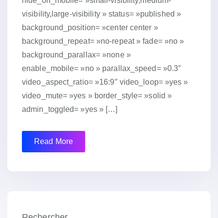
hide_on_mobile= »small-visibility,medium-
visibility,large-visibility » status= »published »
background_position= »center center »
background_repeat= »no-repeat » fade= »no »
background_parallax= »none »
enable_mobile= »no » parallax_speed= »0.3″
video_aspect_ratio= »16:9″ video_loop= »yes »
video_mute= »yes » border_style= »solid »
admin_toggled= »yes » […]
Read More
Rechercher