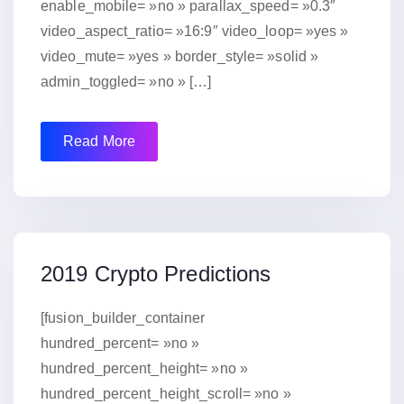
enable_mobile= »no » parallax_speed= »0.3″
video_aspect_ratio= »16:9″ video_loop= »yes »
video_mute= »yes » border_style= »solid »
admin_toggled= »no » […]
Read More
15 janvier 2019
2019 Crypto Predictions
[fusion_builder_container
hundred_percent= »no »
hundred_percent_height= »no »
hundred_percent_height_scroll= »no »