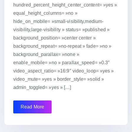
hundred_percent_height_center_content= »yes »
equal_height_columns= »no »
hide_on_mobile= »small-visibility,medium-
visibility,large-visibility » status= »published »
background_position= »center center »
background_repeat= »no-repeat » fade= »no »
background_parallax= »none »
enable_mobile= »no » parallax_speed= »0.3″
video_aspect_ratio= »16:9″ video_loop= »yes »
video_mute= »yes » border_style= »solid »
admin_toggled= »yes » […]
Read More