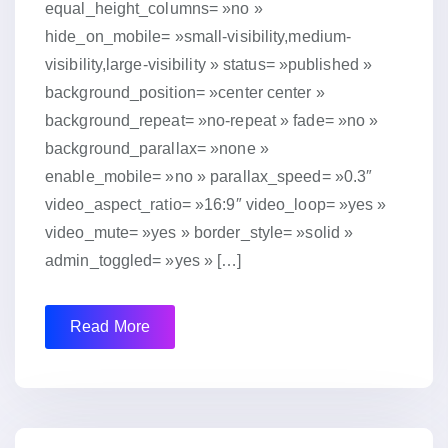
equal_height_columns= »no »
hide_on_mobile= »small-visibility,medium-
visibility,large-visibility » status= »published »
background_position= »center center »
background_repeat= »no-repeat » fade= »no »
background_parallax= »none »
enable_mobile= »no » parallax_speed= »0.3″
video_aspect_ratio= »16:9″ video_loop= »yes »
video_mute= »yes » border_style= »solid »
admin_toggled= »yes » […]
Read More