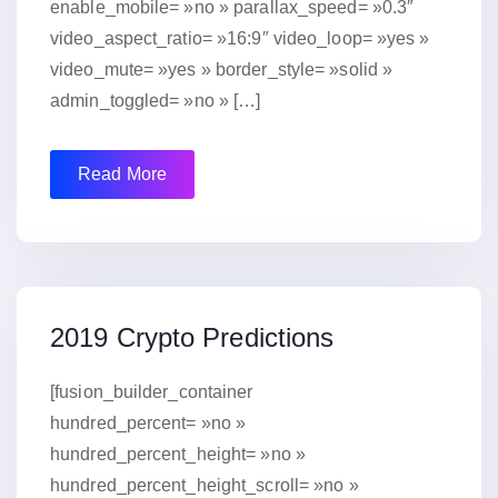
enable_mobile= »no » parallax_speed= »0.3″
video_aspect_ratio= »16:9″ video_loop= »yes »
video_mute= »yes » border_style= »solid »
admin_toggled= »no » […]
Read More
15 janvier 2019
2019 Crypto Predictions
[fusion_builder_container
hundred_percent= »no »
hundred_percent_height= »no »
hundred_percent_height_scroll= »no »