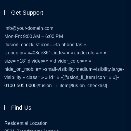
Get Support
info@your-domain.com
Mon-Fri: 9:00 AM – 6:00 PM
[fusion_checklist icon= »fa-phone fas »
iconcolor= »#08ce86″ circle= » » circlecolor= » »
size= »18″ divider= » » divider_color= » »
hide_on_mobile= »small-visibility,medium-visibility,large-
visibility » class= » » id= » »][fusion_li_item icon= » »]
+
0100-505-0000
[/fusion_li_item][/fusion_checklist]
Find Us
Residential Location