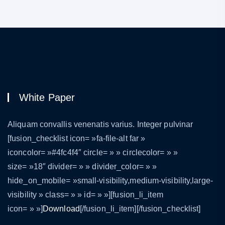
White Paper
Aliquam convallis venenatis varius. Integer pulvinar
[fusion_checklist icon= »fa-file-alt far »
iconcolor= »#4fc4f4″ circle= » » circlecolor= » »
size= »18″ divider= » » divider_color= » »
hide_on_mobile= »small-visibility,medium-visibility,large-
visibility » class= » » id= » »][fusion_li_item
icon= » »]
Download
[/fusion_li_item][/fusion_checklist]