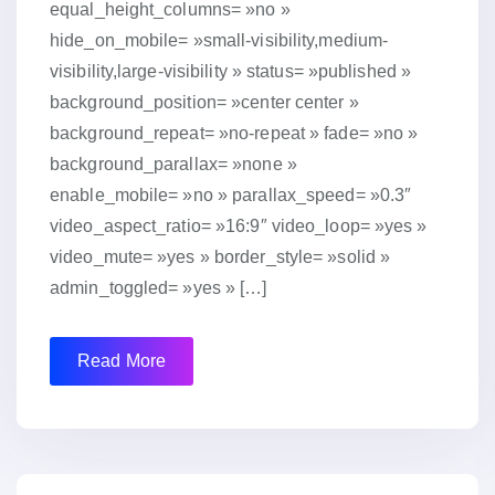
equal_height_columns= »no »
hide_on_mobile= »small-visibility,medium-
visibility,large-visibility » status= »published »
background_position= »center center »
background_repeat= »no-repeat » fade= »no »
background_parallax= »none »
enable_mobile= »no » parallax_speed= »0.3″
video_aspect_ratio= »16:9″ video_loop= »yes »
video_mute= »yes » border_style= »solid »
admin_toggled= »yes » […]
Read More