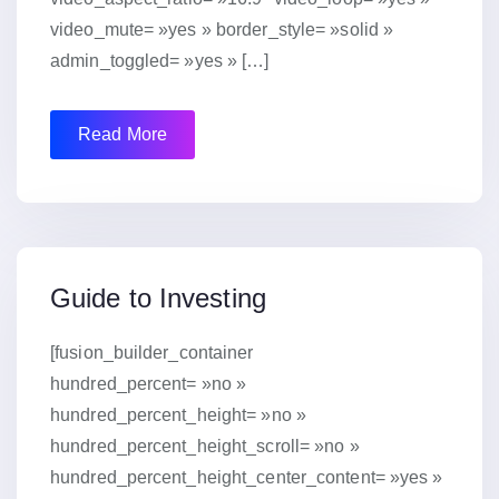
video_mute= »yes » border_style= »solid »
admin_toggled= »yes » […]
Read More
15 janvier 2019
Guide to Investing
[fusion_builder_container
hundred_percent= »no »
hundred_percent_height= »no »
hundred_percent_height_scroll= »no »
hundred_percent_height_center_content= »yes »