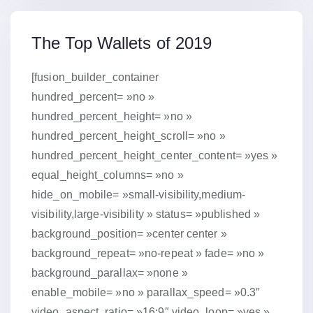
15 janvier 2019
The Top Wallets of 2019
[fusion_builder_container
hundred_percent= »no »
hundred_percent_height= »no »
hundred_percent_height_scroll= »no »
hundred_percent_height_center_content= »yes »
equal_height_columns= »no »
hide_on_mobile= »small-visibility,medium-
visibility,large-visibility » status= »published »
background_position= »center center »
background_repeat= »no-repeat » fade= »no »
background_parallax= »none »
enable_mobile= »no » parallax_speed= »0.3″
video_aspect_ratio= »16:9″ video_loop= »yes »