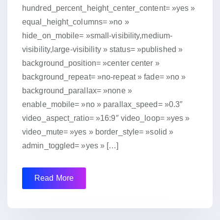
hundred_percent_height_center_content= »yes »
equal_height_columns= »no »
hide_on_mobile= »small-visibility,medium-
visibility,large-visibility » status= »published »
background_position= »center center »
background_repeat= »no-repeat » fade= »no »
background_parallax= »none »
enable_mobile= »no » parallax_speed= »0.3″
video_aspect_ratio= »16:9″ video_loop= »yes »
video_mute= »yes » border_style= »solid »
admin_toggled= »yes » […]
Read More